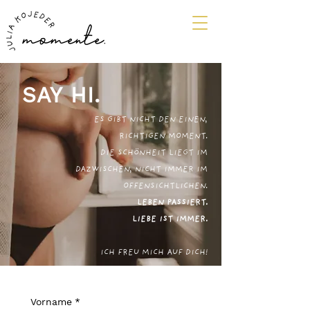
SAY HI.
ES GIBT NICHT DEN EINEN,
RICHTIGEN MOMENT.
DIE
SCHÖNHEIT
LIEGT
IM
DAZWISCHEN, NICHT IMMER IM
OFFENSICHTLICHEN.
LEBEN PASSIERT.
LIEBE IST IMMER.
ICH FREU MICH AUF DICH!
Vorname
*